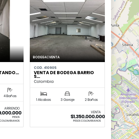
BODEGA | VENTA
COD. 410905
NTANDO…
VENTA DE BODEGA BARRIO
S…
Colombia
4 Baños
1 Alcobas
3 Garaje
2 Baños
ARRIENDO
9.000.000
VENTA
$1.350.000.000
PESOS
COLOMBIANOS
PESOS COLOMBIANOS