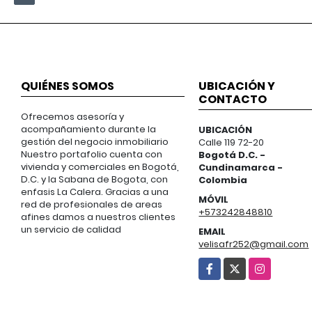
QUIÉNES SOMOS
UBICACIÓN Y
CONTACTO
Ofrecemos asesoría y
acompañamiento durante la
UBICACIÓN
gestión del negocio inmobiliario
Calle 119 72-20
Nuestro portafolio cuenta con
Bogotá D.C. -
vivienda y comerciales en Bogotá,
Cundinamarca -
D.C. y la Sabana de Bogota, con
Colombia
enfasis La Calera. Gracias a una
MÓVIL
red de profesionales de areas
+573242848810
afines damos a nuestros clientes
un servicio de calidad
EMAIL
velisafr252@gmail.com
Facebook
X
Instagram