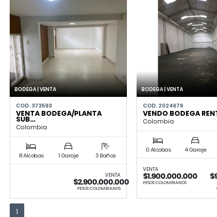
BODEGA | VENTA
BODEGA | VENTA
COD. 373593
COD. 2024679
VENTA BODEGA/PLANTA
VENDO BODEGA RE
SUB…
Colombia
Colombia
0 Alcobas
4 Garaje
8 Alcobas
1 Garaje
3 Baños
VENTA
$1.900.000.000
$
VENTA
$2.900.000.000
PESOS COLOMBIANOS
PESOS COLOMBIANOS
1