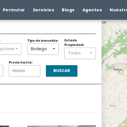
Permutar
Servicios
Blogs
Agentes
Nuestr
+
−
Estado
:
Tipo de inmueble:
Propiedad:
Opciones
Bodega
Todos
Precio hasta:
BUSCAR