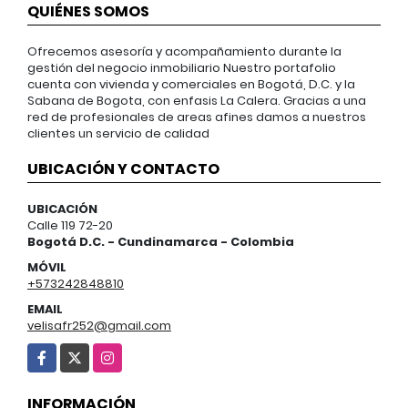
QUIÉNES SOMOS
Ofrecemos asesoría y acompañamiento durante la
gestión del negocio inmobiliario Nuestro portafolio
cuenta con vivienda y comerciales en Bogotá, D.C. y la
Sabana de Bogota, con enfasis La Calera. Gracias a una
red de profesionales de areas afines damos a nuestros
clientes un servicio de calidad
UBICACIÓN Y CONTACTO
UBICACIÓN
Calle 119 72-20
Bogotá D.C. - Cundinamarca - Colombia
MÓVIL
+573242848810
EMAIL
velisafr252@gmail.com
Facebook
X
Instagram
INFORMACIÓN