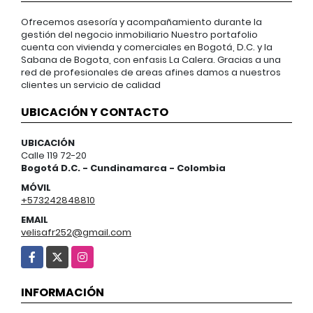
Ofrecemos asesoría y acompañamiento durante la
gestión del negocio inmobiliario Nuestro portafolio
cuenta con vivienda y comerciales en Bogotá, D.C. y la
Sabana de Bogota, con enfasis La Calera. Gracias a una
red de profesionales de areas afines damos a nuestros
clientes un servicio de calidad
UBICACIÓN Y CONTACTO
UBICACIÓN
Calle 119 72-20
Bogotá D.C. - Cundinamarca - Colombia
MÓVIL
+573242848810
EMAIL
velisafr252@gmail.com
Facebook
X
Instagram
INFORMACIÓN