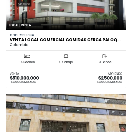
LOCAL | VENTA
COD. 7999394
VENTA LOCAL COMERCIAL COMIDAS CERCA PALOQ…
Colombia
0 Alcobas
0 Garaje
0 Baños
VENTA
ARRIENDO
$510.000.000
$2.500.000
PESOS COLOMBIANOS
PESOS COLOMBIANOS