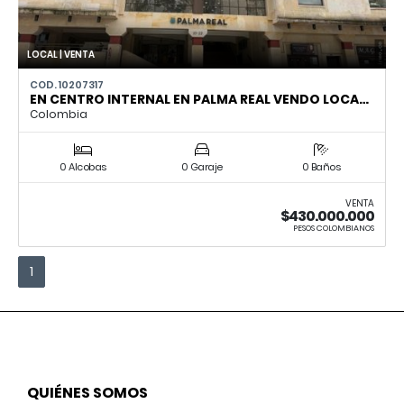
LOCAL | VENTA
COD. 10207317
EN CENTRO INTERNAL EN PALMA REAL VENDO LOCA…
Colombia
0 Alcobas
0 Garaje
0 Baños
VENTA
$430.000.000
PESOS COLOMBIANOS
1
QUIÉNES SOMOS