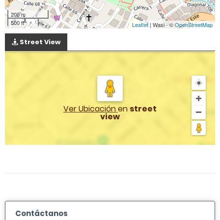
200 m
500 ft
Leaflet
| Wasi - ©
OpenStreetMap
Street View
Ver Ubicación
en
street
view
Contáctanos