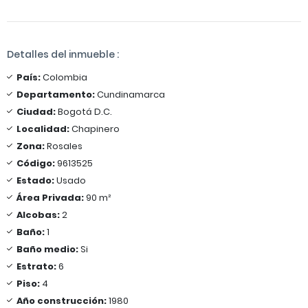
Detalles del inmueble :
País:
Colombia
Departamento:
Cundinamarca
Ciudad:
Bogotá D.C.
Localidad:
Chapinero
Zona:
Rosales
Código:
9613525
Estado:
Usado
Área Privada:
90 m²
Alcobas:
2
Baño:
1
Baño medio:
Si
Estrato:
6
Piso:
4
Año construcción:
1980