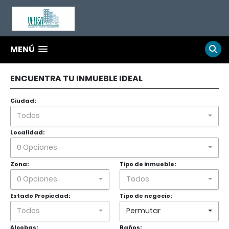
MENÚ
ENCUENTRA TU INMUEBLE IDEAL
Ciudad:
Todos
Localidad:
0 Opciones
Zona:
Tipo de inmueble:
0 Opciones
Todos
Estado Propiedad:
Tipo de negocio:
Todos
Permutar
Alcobas:
Baños: