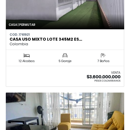
CASA | PERMUTAR
COD. 1761921
CASA USO MIXTO LOTE 345M2 ES…
Colombia
12 Alcobas
5 Garaje
7 Baños
VENTA
$3.600.000.000
PESOS COLOMBIANOS