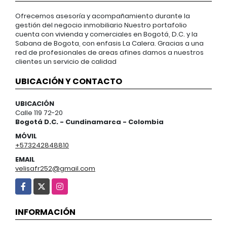
Ofrecemos asesoría y acompañamiento durante la
gestión del negocio inmobiliario Nuestro portafolio
cuenta con vivienda y comerciales en Bogotá, D.C. y la
Sabana de Bogota, con enfasis La Calera. Gracias a una
red de profesionales de areas afines damos a nuestros
clientes un servicio de calidad
UBICACIÓN Y CONTACTO
UBICACIÓN
Calle 119 72-20
Bogotá D.C. - Cundinamarca - Colombia
MÓVIL
+573242848810
EMAIL
velisafr252@gmail.com
Facebook
X
Instagram
INFORMACIÓN