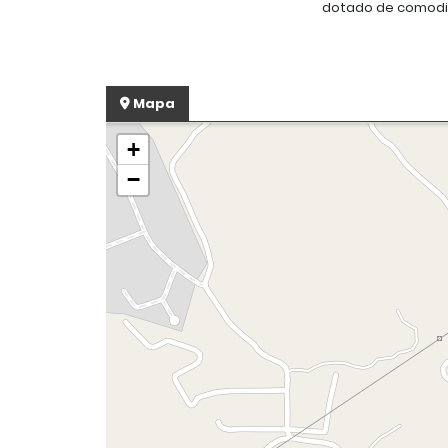
dotado de comodid
Mapa
+
−