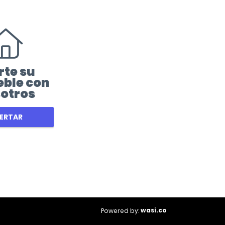
rte su
ble con
otros
ERTAR
wasi.co
Powered by: