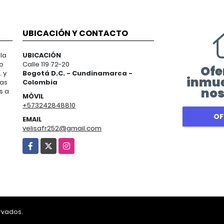
UBICACIÓN Y CONTACTO
la
UBICACIÓN
io
Calle 119 72-20
Ofe
 y
Bogotá D.C. - Cundinamarca -
inmue
ias
Colombia
nos
s a
MÓVIL
+573242848810
OF
EMAIL
velisafr252@gmail.com
Facebook
X
Instagram
rvados.