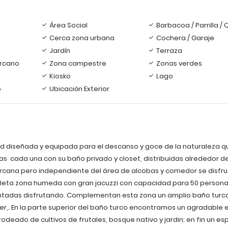
Área Social
Barbacoa / Parrilla /
Cerca zona urbana
Cochera / Garaje
Jardín
Terraza
ercano
Zona campestre
Zonas verdes
Kiosko
Lago
o
Ubicación Exterior
 diseñada y equipada para el descanso y goce de la naturaleza qu
as cada una con su baño privado y closet, distribuidas alrededor d
Cercana pero independiente del área de alcobas y comedor se disfr
leta zona humeda con gran jacuzzi con capacidad para 50 person
adas disfrutando. Complementan esta zona un amplio baño turco
er,. En la parte superior del baño turco encontramos un agradable 
odeado de cultivos de frutales, bosque nativo y jardin; en fin un es