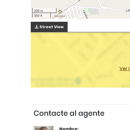
200 m
500 ft
Street View
Ver 
Contacte al agente
Nombre: