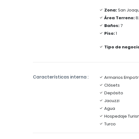
Zona:
San Joaqu
Área Terreno:
8
Baños:
7
Piso:
1
Tipo de negoci
Características interna :
Armarios Empot
Clósets
Depósito
Jacuzzi
Agua
Hospedaje Turi
Turco