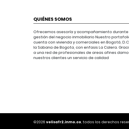
QUIÉNES SOMOS
Ofrecemos asesoría y acompañamiento durante 
gestión del negocio inmobiliario Nuestro portafol
cuenta con vivienda y comerciales en Bogotá, D.C.
la Sabana de Bogota, con enfasis La Calera. Grac
a una red de profesionales de areas afines damo
nuestros clientes un servicio de calidad
©2026
velisafr2.inmo.co
, todos los derechos rese