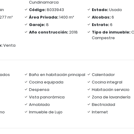
Cundinamarca
in
Código:
8033943
Estado:
Usado
277 m²
Área Privada:
1400 m²
Alcobas:
6
Garaje:
8
Estrato:
6
Año construcción:
2018
Tipo de inmueble:
C
Campestre
o:
Venta
rados
Baño en habitación principal
Calentador
Cocina equipada
Cocina integral
Despensa
Habitación servicio
Vista panorámica
Zona de lavandería
Amoblado
Electricidad
smo
Inmueble de Lujo
Internet