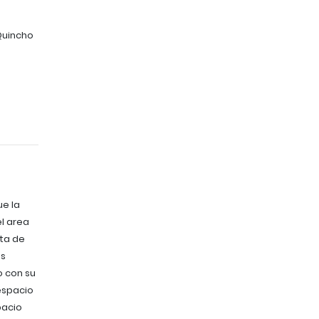
 Quincho
e la
el area
uta de
as
 con su
espacio
pacio