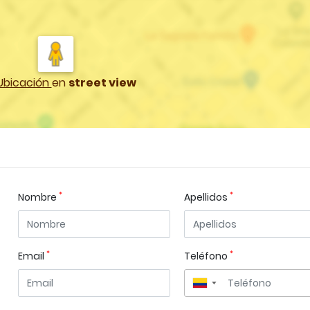
Ubicación
en
street view
*
*
Nombre
Apellidos
*
*
Email
Teléfono
▼