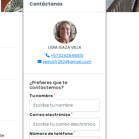
Contáctanos
LIGIA ISAZA VILLA
+573242848810
velisafr252@gmail.com
¿Prefieres que te
contactemos?
*
Tu nombre
*
Correo electrónico
*
Número de teléfono
de