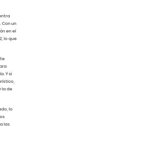
entra
. Con un
ón en el
, lo que
 te
para
. Y si
ístico,
 la de
do, lo
ros
a las