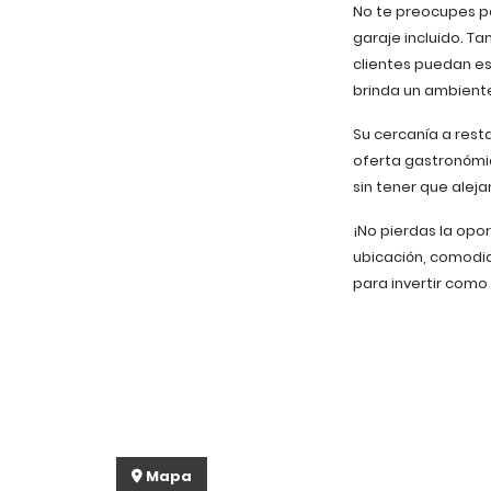
No te preocupes po
garaje incluido. T
clientes puedan es
brinda un ambiente 
Su cercanía a rest
oferta gastronómic
sin tener que alej
¡No pierdas la opo
ubicación, comodid
para invertir como 
Mapa