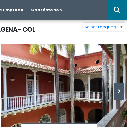
a Empresa
Contáctenos
Select Language
▼
AGENA- COL