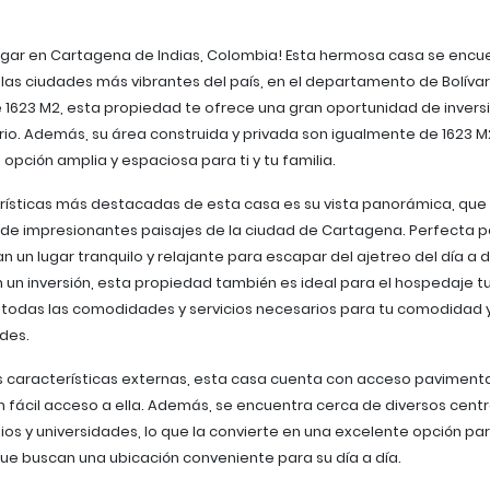
ogar en Cartagena de Indias, Colombia! Esta hermosa casa se encu
las ciudades más vibrantes del país, en el departamento de Bolívar
 1623 M2, esta propiedad te ofrece una gran oportunidad de inversi
io. Además, su área construida y privada son igualmente de 1623 M2
 opción amplia y espaciosa para ti y tu familia.
rísticas más destacadas de esta casa es su vista panorámica, que
r de impresionantes paisajes de la ciudad de Cartagena. Perfecta 
 un lugar tranquilo y relajante para escapar del ajetreo del día a día
un inversión, esta propiedad también es ideal para el hospedaje tur
todas las comodidades y servicios necesarios para tu comodidad y
des.
 características externas, esta casa cuenta con acceso pavimenta
n fácil acceso a ella. Además, se encuentra cerca de diversos cent
ios y universidades, lo que la convierte en una excelente opción par
 que buscan una ubicación conveniente para su día a día.