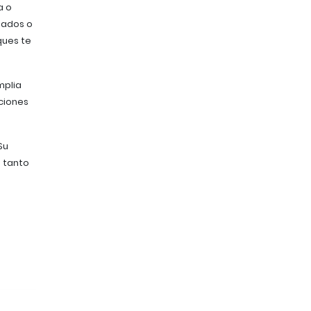
a o
tados o
ques te
mplia
ciones
Su
 tanto