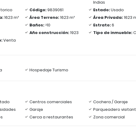
Indias
torico
Código:
9839061
Estado:
Usado
a:
1623 m²
Área Terreno:
1623 m²
Área Privada:
1623 
Baños:
>10
Estrato:
6
Año construcción:
1923
Tipo de inmueble:
C
o:
Venta
a
Hospedaje Turismo
tado
Centros comerciales
Cochera / Garaje
rsidades
Garaje
Parqueadero visitan
os
Cerca a restaurantes
Zona comercial