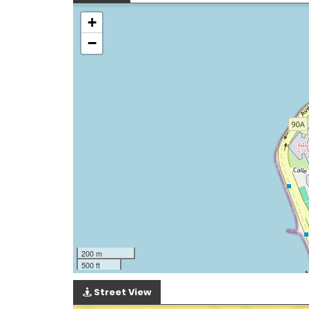
+
−
200 m
500 ft
Street View