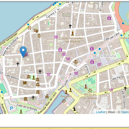
Leaflet
| Wasi - ©
Open