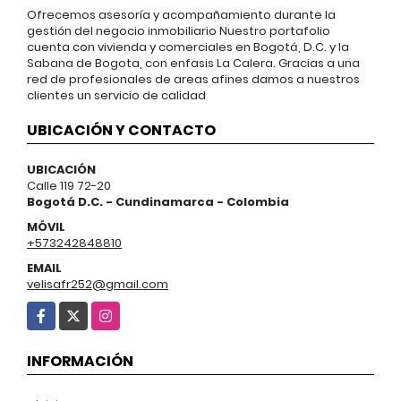
Ofrecemos asesoría y acompañamiento durante la
gestión del negocio inmobiliario Nuestro portafolio
cuenta con vivienda y comerciales en Bogotá, D.C. y la
Sabana de Bogota, con enfasis La Calera. Gracias a una
red de profesionales de areas afines damos a nuestros
clientes un servicio de calidad
UBICACIÓN Y CONTACTO
UBICACIÓN
Calle 119 72-20
Bogotá D.C. - Cundinamarca - Colombia
MÓVIL
+573242848810
EMAIL
velisafr252@gmail.com
Facebook
X
Instagram
INFORMACIÓN