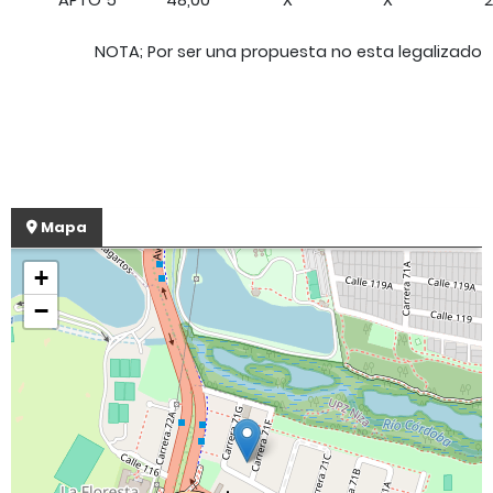
APTO 5
48,00
X
X
2
NOTA; Por ser una propuesta no esta legalizado
Mapa
+
−