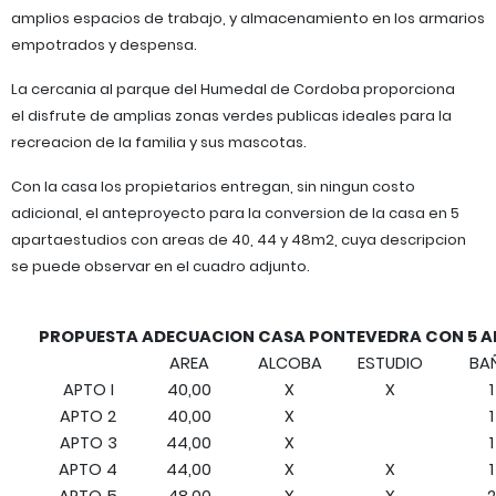
amplios espacios de trabajo, y almacenamiento en los armarios
empotrados y despensa.
La cercania al parque del Humedal de Cordoba proporciona
el disfrute de amplias zonas verdes publicas ideales para la
recreacion de la familia y sus mascotas.
Con la casa los propietarios entregan, sin ningun costo
adicional, el anteproyecto para la conversion de la casa en 5
apartaestudios con areas de 40, 44 y 48m2, cuya descripcion
se puede observar en el cuadro adjunto.
PROPUESTA ADECUACION CASA PONTEVEDRA CON 5 
AREA
ALCOBA
ESTUDIO
BA
APTO I
40,00
X
X
1
APTO 2
40,00
X
1
APTO 3
44,00
X
1
APTO 4
44,00
X
X
1