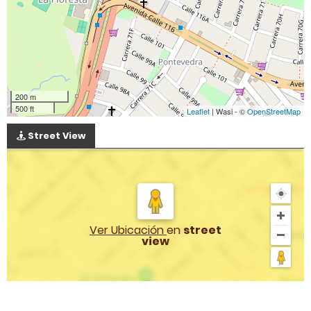
200 m
500 ft
Leaflet
| Wasi - ©
OpenStreetMap
Street View
Ver Ubicación
en
street
view